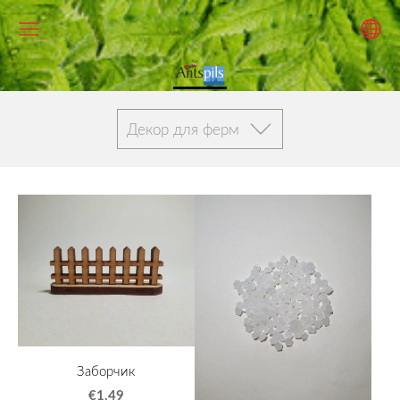
Декор для ферм
Заборчик
€1.49