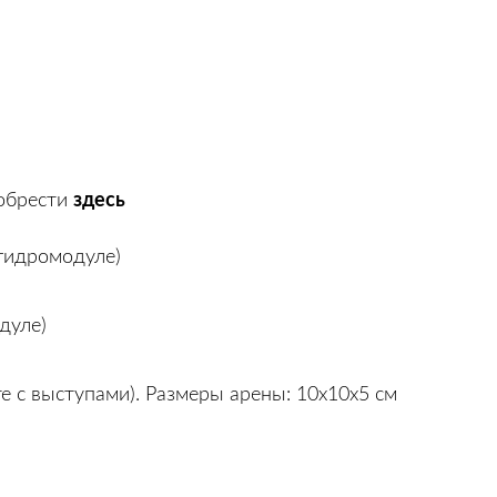
здесь
обрести
 гидромодуле)
дуле)
те с выступами). Размеры арены: 10x10x5 см