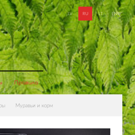
LV
RU
LT
ENG
ы
Правила
ры
Муравьи и корм