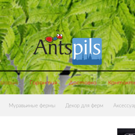
агазин
Гарантия
Доставка
Контакт
Муравьиные фермы
Декор для ферм
Аксесcуа