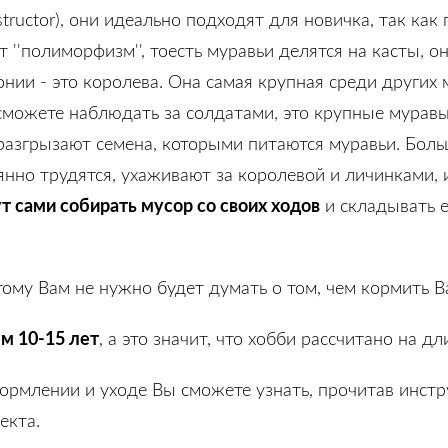
ructor), они идеально подходят для новичка, так как 
 ''полиморфизм'', тоесть муравьи делятся на касты, 
нии - это королева. Она самая крупная среди других 
сможете наблюдать за солдатами, это крупные мурав
 разгрызают семена, которыми питаются муравьи. Бол
янно трудятся, ухаживают за королевой и личинками,
т сами собирать мусор со своих ходов
и складывать е
этому Вам не нужно будет думать о том, чем кормить 
м 10-15 лет
, а это значит, что хобби рассчитано на д
кормлении и уходе Вы сможете узнать, прочитав инст
екта.